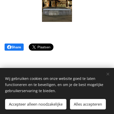
Share
Wij gebruiken cookies om onze website goed te laten
Rik en Vera Beuselinck
functioneren en te beveiligen, en om je de best mogelijke
Akkerstraat 49, 8730 Beernem
gebruikerservaring te bieden.
+32 478 50 08 18
Accepteer alleen noodzakelijke
Alles accepteren
Cookies